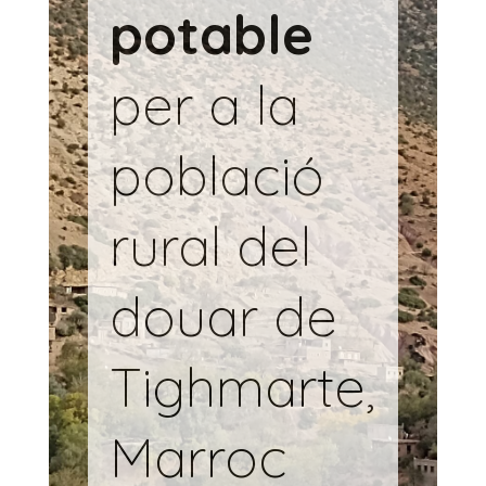
potable
per a la
població
rural del
douar de
Tighmarte,
Marroc