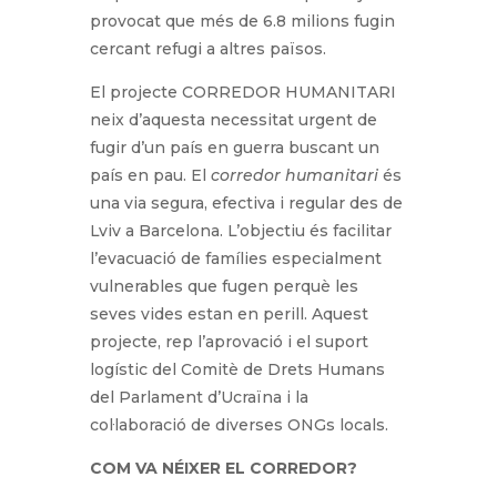
provocat que més de 6.8 milions fugin
cercant refugi a altres països.
El projecte CORREDOR HUMANITARI
neix d’aquesta necessitat urgent de
fugir d’un país en guerra buscant un
país en pau. El
corredor humanitari
és
una via segura, efectiva i regular des de
Lviv a Barcelona. L’objectiu és facilitar
l’evacuació de famílies especialment
vulnerables que fugen perquè les
seves vides estan en perill. Aquest
projecte, rep l’aprovació i el suport
logístic del Comitè de Drets Humans
del Parlament d’Ucraïna i la
col·laboració de diverses ONGs locals.
COM VA NÉIXER EL CORREDOR?