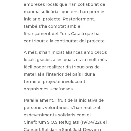
empreses locals que han col·laborat de
manera solidària i que ens han permès
iniciar el projecte. Posteriorment,
també s’ha comptat amb el
finançament del Fons Català que ha
contribuït a la continuïtat del projecte.
A més, s’han iniciat aliances amb ONGs
locals gràcies a les quals es fa molt més
fàcil poder realitzar distribucions de
material a l’interior del país i dur a
terme el projecte involucrant
organismes ucraïnesos.
Paral·lelament, i fruit de la iniciativa de
persones voluntàries, s’han realitzat
esdeveniments solidaris com el
Cinefòrum S.O.S Refugiats (19/04/22), el
Concert Solidari a Sant Just Desvern