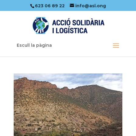
623 06 89 22
info@asl.ong
Escull la pàgina