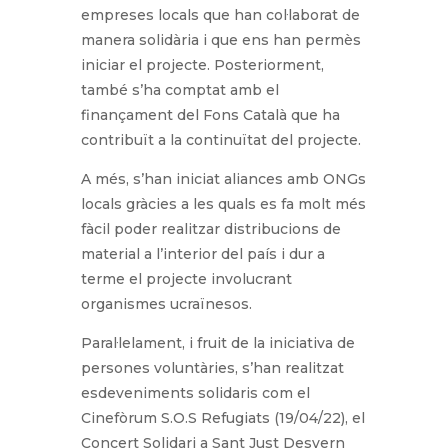
empreses locals que han col·laborat de
manera solidària i que ens han permès
iniciar el projecte. Posteriorment,
també s’ha comptat amb el
finançament del Fons Català que ha
contribuït a la continuïtat del projecte.
A més, s’han iniciat aliances amb ONGs
locals gràcies a les quals es fa molt més
fàcil poder realitzar distribucions de
material a l’interior del país i dur a
terme el projecte involucrant
organismes ucraïnesos.
Paral·lelament, i fruit de la iniciativa de
persones voluntàries, s’han realitzat
esdeveniments solidaris com el
Cinefòrum S.O.S Refugiats (19/04/22), el
Concert Solidari a Sant Just Desvern