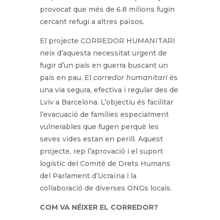
provocat que més de 6.8 milions fugin
cercant refugi a altres països.
El projecte CORREDOR HUMANITARI
neix d’aquesta necessitat urgent de
fugir d’un país en guerra buscant un
país en pau. El
corredor humanitari
és
una via segura, efectiva i regular des de
Lviv a Barcelona. L’objectiu és facilitar
l’evacuació de famílies especialment
vulnerables que fugen perquè les
seves vides estan en perill. Aquest
projecte, rep l’aprovació i el suport
logístic del Comitè de Drets Humans
del Parlament d’Ucraïna i la
col·laboració de diverses ONGs locals.
COM VA NÉIXER EL CORREDOR?