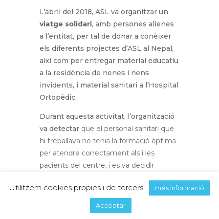
L’abril del 2018, ASL va organitzar un
viatge solidari
, amb persones alienes
a l’entitat, per tal de donar a conèixer
els diferents projectes d’ASL al Nepal,
així com per entregar material educatiu
a la residència de nenes i nens
invidents, i material sanitari a l’Hospital
Ortopèdic.
Durant aquesta activitat, l’organització
va detectar
que el personal sanitari que
hi treballava no tenia la formació òptima
per atendre correctament als i les
pacients del centre, i es va decidir
continuar amb un
projecte de
Utilitzem cookies propies i de tercers.
més informació
formació i dotació de materials i
recursos
, no només per al personal del
Acceptar
centre, sinó també pels pacients.