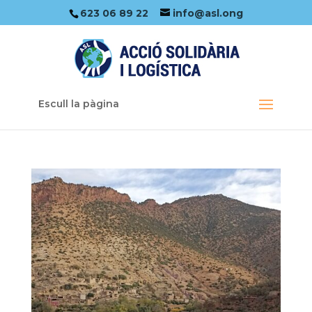
623 06 89 22
info@asl.ong
Escull la pàgina