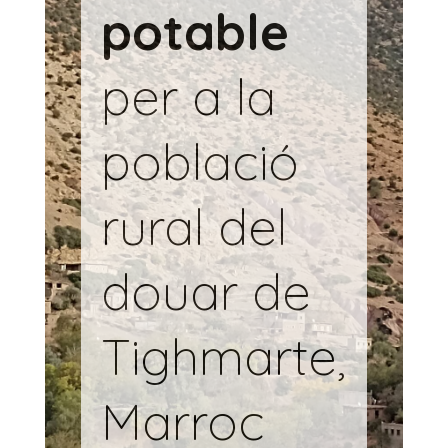
potable
per a la
població
rural del
douar de
Tighmarte,
Marroc